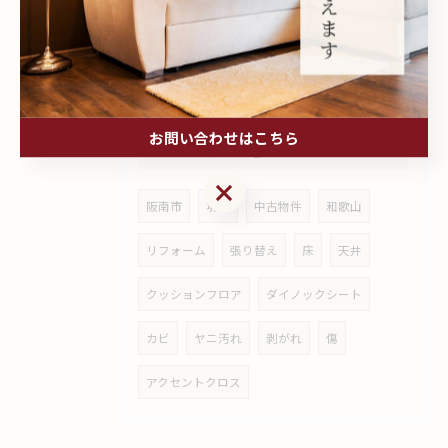
「なんかトイレが臭い…」
お問い合わせはこちら
タグ
Tags
お問い合わせはこちら
阪南市
堺市
中古物件
和歌山
リフォーム
張り替え
床
天井
クッションフロア
ダイノックシート
カビ
ヤニ汚れ
剥がれ
傷
アクセントクロス