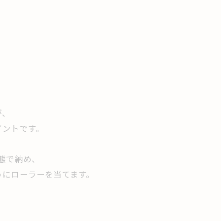
、
が、
イントです。
態で納め、
うにローラーを当てます。