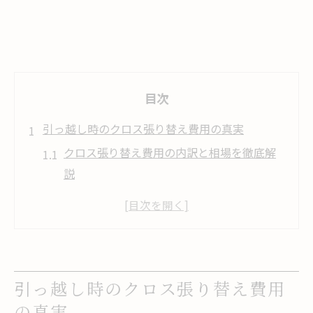
目次
引っ越し時のクロス張り替え費用の真実
クロス張り替え費用の内訳と相場を徹底解
説
引っ越しでクロス張り替えが必要な理由と
は
クロス張り替え費用は誰が負担するのか明
確に
引っ越し時のクロス張り替え費用
見積もり時に確認すべきクロス張り替えの
の真実
注意点