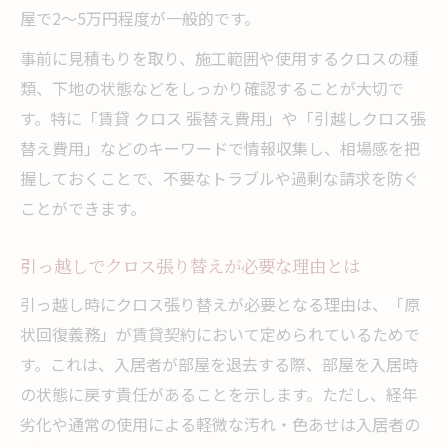
屋で2～5万円程度が一般的です。
クロス張り替えが必要な損傷や汚れの判断
事前に見積もりを取り、施工範囲や使用するクロスの種
基準
類、下地の状態などをしっかり確認することが大切で
経年劣化と故意・過失の違いを丁寧に解説
す。特に「賃貸 クロス 張替え費用」や「引越しクロス張
賃貸でクロス張り替えが求められる代表的
替え費用」などのキーワードで情報収集し、相場感を把
な例
握しておくことで、不要なトラブルや過剰な請求を防ぐ
タバコやペットによる壁紙損傷の注意点
ことができます。
一部だけクロス張り替えする場合のポイン
ト
引っ越しでクロス張り替えが必要な理由とは
経年劣化と過失で費用負担が変わる理由
引っ越し時にクロス張り替えが必要となる理由は、「原
クロス張り替え費用で問われる経年劣化の
状回復義務」が賃貸契約において定められているためで
定義
す。これは、入居者が部屋を退去する際、部屋を入居時
賃貸契約上の過失とクロス張り替え負担の
の状態に戻す責任があることを示します。ただし、経年
違い
劣化や通常の使用による軽微な汚れ・色あせは入居者の