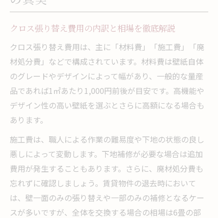
賃貸契約とクロス張り替え費用の関係を知
ろう
クロス張り替え費用の内訳と相場を徹底解説
クロス張り替えでよくある退去トラブル回避術
クロス張り替え費用は、主に「材料費」「施工費」「廃
クロス張り替え費用請求で起こる主なトラ
材処分費」などで構成されています。材料費は壁紙自体
ブル例
のグレードやデザインによって幅があり、一般的な量産
品であれば1㎡あたり1,000円前後が目安です。高機能や
退去時のクロス張り替えトラブルを防ぐコ
デザイン性の高い壁紙を選ぶとさらに高額になる場合も
ツ
あります。
壁紙の状態を事前に確認し証拠を残す重要
性
施工費は、職人による作業の難易度や下地の状態の良し
悪しによって変動します。下地補修が必要な場合は追加
クロス張り替えガイドラインを活用した対
費用が発生することもあります。さらに、廃材処分費も
策法
忘れずに確認しましょう。賃貸物件の退去時において
トラブルを防ぐための費用交渉ポイント解
は、壁一面のみの張り替えや一部のみの補修となるケー
説
スが多いですが、全体を交換する場合の相場は6畳の部
賃貸で壁紙張り替えが必要となるケースとは