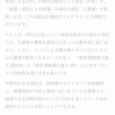
使用による汚れ」の場合は原則として貸主（大家）が、
自分でできるクロス張り替えの節約ポイント
「故意・過失による損傷」の場合は借主（入居者）が負
クロス張り替えを自分でする際の準備と注
担します。これは国土交通省のガイドラインにも明記さ
意点
れています。
部分的なクロス張り替えで費用を抑える方
たとえば、6年以上住んでいて自然な色あせが起きた場合
法
には、入居者が費用を請求されることは基本的にありま
自分でクロス張り替えするメリットとリス
せん。しかし、ペットによる壁の傷やタバコのヤニなど
ク
は入居者の負担となるケースが多く、「賃貸 壁紙張り替
賃貸で許可が必要なクロス張り替えの範囲
え 退去時」や「賃貸 壁紙張り替え 6年」などのキーワー
節約できるクロス張り替えテクニック集
ドで具体例を調べる方も多いです。
不明点がある場合は、契約書やガイドラインを再確認
し、管理会社や大家と事前に話し合うことが重要です。
納得できる説明を受けたうえで対応することで、不当な
請求やトラブルを防ぐことができます。