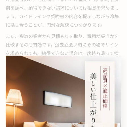
例を調べ、納得できない請求については根拠を求めまし
ょう。ガイドラインや契約書の内容を提示しながら冷静
に話し合うことが、円滑な解決につながります。
また、複数の業者から見積もりを取り、費用が妥当かを
比較するのも有効です。退去立会い時にその場でサイン
を求められても、納得できない場合は一度持ち帰って検
討しましょう。トラブルを未然に防ぐためには、事前準
備と証拠の保全、そして冷静な交渉姿勢が不可欠です。
賃貸で壁紙張り替えが必要となる
ケースとは
クロス張り替えが必要な損傷や汚れの判断基準