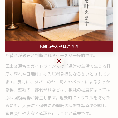
クロス張り替えが必要となる損傷や汚れの判断基準は、
主に「経年劣化」と「故意・過失による損傷」の区別が
ポイントです。経年による変色や薄い汚れなどは自然な
劣化とみなされ、原状回復の範囲外となる場合が多いで
す。一方で、壁紙に大きな破れや落書き、家具をぶつけ
お問い合わせはこちら
た跡など明らかに人為的な損傷がある場合は、クロス張
り替えが必要と判断されるケースが一般的です。
お問い合わせはこちら
国土交通省のガイドラインでは「通常の生活で生じる軽
度な汚れや日焼け」は入居者負担にならないとされてい
ます。反対に、タバコのヤニ汚れやペットによる引っか
き傷、壁紙の一部剥がれなどは、損耗の程度によっては
原状回復義務が発生します。退去時にトラブルを防ぐた
めにも、入居時と退去時の壁紙の状態を写真で記録し、
管理会社や大家と確認を行うことが重要です。