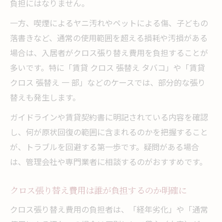
ガイドラインから読み解く費用分担ポイン
負担にはなりません。
ト
一方、喫煙によるヤニ汚れやペットによる傷、子どもの
故意・過失によるクロス張り替え費用の実
落書きなど、通常の使用範囲を超える損耗や汚損がある
例
場合は、入居者がクロス張り替え費用を負担することが
経年劣化の場合に費用が発生しない理由と
多いです。特に「賃貸 クロス 張替え タバコ」や「賃貸
は
クロス 張替え 一 部」などのケースでは、部分的な張り
替えも発生します。
クロス張り替え費用の相場を正しく知るコツ
クロス張り替え費用相場の調べ方と比較方
ガイドラインや賃貸契約書に明記されている内容を確認
法
し、何が原状回復の範囲に含まれるのかを把握すること
賃貸でのクロス張り替え費用平均を把握し
が、トラブルを回避する第一歩です。疑問がある場合
よう
は、管理会社や専門業者に相談するのがおすすめです。
見積もり金額が妥当か判断するための基準
クロス張り替え費用は誰が負担するのか明確に
壁紙種類やグレードによる費用差を解説
クロス張り替え費用の負担者は、「経年劣化」や「通常
クロス張り替え費用で損しないための準備