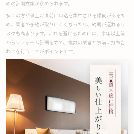
めの計画立案が求められます。
多くの方が値上げ直前に申込を集中させる傾向があるた
め、業者の予約が取りにくくなったり、納期が遅れるリ
スクも高まります。これを避けるためには、半年以上前
からリフォーム計画を立て、複数の業者と事前に打ち合
わせを行うことがポイントです。
また、下地の状態確認や追加工事の有無も事前にチェッ
クしておくことで、予算オーバーや工期延長のリスクを
減らすことができます。施工時期の見極めと余裕を持っ
たスケジューリングが、納得のいくリフォームを実現す
る鍵となります。
新価格適用前に確認すべきクロス張り替え費用
新価格が適用される前に、クロス張り替えの総費用をし