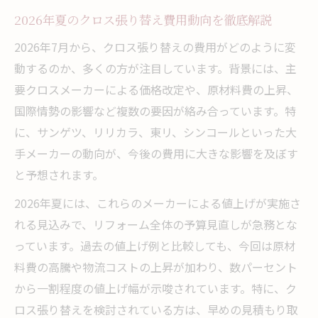
2026年夏のクロス張り替え費用動向を徹底解説
2026年7月以降のクロス張り替えは要注意
2026年7月以降クロス張り替えで注意すべき
2026年7月から、クロス張り替えの費用がどのように変
ポイント
動するのか、多くの方が注目しています。背景には、主
要クロスメーカーによる価格改定や、原材料費の上昇、
クロス材料値上げ時期に合わせた賢い対応
国際情勢の影響など複数の要因が絡み合っています。特
策
に、サンゲツ、リリカラ、東リ、シンコールといった大
リリカラや東リの値上げとリフォームの関
手メーカーの動向が、今後の費用に大きな影響を及ぼす
連性
と予想されます。
クロス張り替えのスケジューリングの重要
2026年夏には、これらのメーカーによる値上げが実施さ
性
れる見込みで、リフォーム全体の予算見直しが急務とな
新価格適用前に確認すべきクロス張り替え
っています。過去の値上げ例と比較しても、今回は原材
費用
料費の高騰や物流コストの上昇が加わり、数パーセント
リフォーム計画時に知りたい値上幅の実態
から一割程度の値上げ幅が示唆されています。特に、ク
クロス張り替えの値上幅を正確に把握する
ロス張り替えを検討されている方は、早めの見積もり取
方法