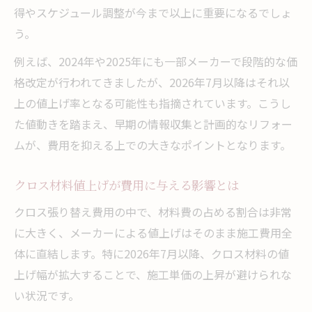
得やスケジュール調整が今まで以上に重要になるでしょ
値上げ前後で変わるクロス張り替え相場の
う。
実態
例えば、2024年や2025年にも一部メーカーで段階的な価
クロス材料値上げがリフォーム費用に与え
格改定が行われてきましたが、2026年7月以降はそれ以
る現実
上の値上げ率となる可能性も指摘されています。こうし
シンコールやサンゲツの値上げ幅をどう読
た値動きを踏まえ、早期の情報収集と計画的なリフォー
むか
ムが、費用を抑える上での大きなポイントとなります。
2026年のリフォーム計画に活かす最新値上
げ情報
クロス材料値上げが費用に与える影響とは
最新動向から考えるクロス張り替えのタイミン
クロス張り替え費用の中で、材料費の占める割合は非常
グ
に大きく、メーカーによる値上げはそのまま施工費用全
クロス張り替え最適時期を最新動向で読み
体に直結します。特に2026年7月以降、クロス材料の値
解く
上げ幅が拡大することで、施工単価の上昇が避けられな
価格改定前のクロス張り替えがおすすめな
い状況です。
理由