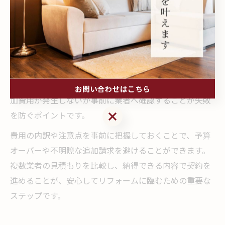
っかりと確認しておくことが大切です。見積もり時には
材料費だけでなく、施工費・下地処理費・廃材処分費な
ど全ての費用項目を明示してもらいましょう。
また、見積もり書の有効期限や、契約時点での価格保証
の有無も必ず確認が必要です。2026年7月以降の値上げ
が反映されないよう、契約日や施工日程を明確にし、追
お問い合わせはこちら
加費用が発生しないか事前に業者へ確認することが失敗
お問い合わせはこちら
を防ぐポイントです。
費用の内訳や注意点を事前に把握しておくことで、予算
オーバーや不明瞭な追加請求を避けることができます。
複数業者の見積もりを比較し、納得できる内容で契約を
進めることが、安心してリフォームに臨むための重要な
ステップです。