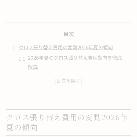
目次
クロス張り替え費用の変動2026年夏の傾向
2026年夏のクロス張り替え費用動向を徹底
解説
クロス材料値上げが費用に与える影響とは
サンゲツやリリカラの値上げ情報を正しく
把握
東リ・シンコール値上げが及ぼすクロス張
クロス張り替え費用の変動2026年
り替え費用
夏の傾向
クロス張り替え費用の変動要因と今後の予
測