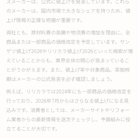
スメーカーは、公式に値上げを発表しています。これら
リフォーム予算を守るための具体的な対策
のメーカーは、国内市場で大きなシェアを持つため、値
クロス材料値上げ時の交渉ポイントとは
上げ情報の正確な把握が重要です。
今から備えるクロス張り替え費用見直し法
両社とも、原材料費の高騰や物流費の増加を理由に、全
クロス張り替え費用見直しは今が最適な理
商品または一部商品の価格改定を予定しています。サン
由
ゲツ値上げ2026やリリカラ値上げ2026といった検索が増
2026年値上げ前に費用を抑える準備方法
えていることからも、業界全体の関心が高まっているこ
クロス張り替え計画で無駄な出費を防ぐコ
とがうかがえます。また、値上げ率や対象商品、実施時
ツ
期はメーカーの公式発表を必ず確認しましょう。
今から始めるクロス張り替え費用の管理術
例えば、リリカラでは2024年にも一部商品の価格改定を
クロス材料高騰に備えるリフォーム戦略
行っており、2026年7月からはさらなる値上げになる見
込みです。消費者としては、メーカーサイトやリフォー
ム業者からの最新情報を逐次チェックし、予算組みに役
立てることが大切です。