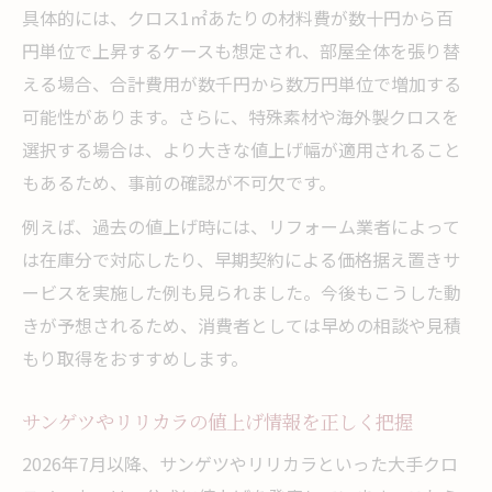
具体的には、クロス1㎡あたりの材料費が数十円から百
リフォーム時はクロス値上げ時期をどう見
円単位で上昇するケースも想定され、部屋全体を張り替
極めるか
える場合、合計費用が数千円から数万円単位で増加する
リリカラ・東リ値上げ情報から逆算した計
可能性があります。さらに、特殊素材や海外製クロスを
画法
選択する場合は、より大きな値上げ幅が適用されること
タイミング次第で変わるクロス張り替え費
もあるため、事前の確認が不可欠です。
用
例えば、過去の値上げ時には、リフォーム業者によって
クロス材料高騰時の賢い予算調整術
は在庫分で対応したり、早期契約による価格据え置きサ
クロス張り替え費用を抑える予算調整のコ
ービスを実施した例も見られました。今後もこうした動
ツ
きが予想されるため、消費者としては早めの相談や見積
材料値上げ時代に賢くリフォーム費用を管
もり取得をおすすめします。
理
サンゲツやリリカラの値上げ情報を正しく把握
クロス張り替え費用見直しで失敗しない方
法
2026年7月以降、サンゲツやリリカラといった大手クロ