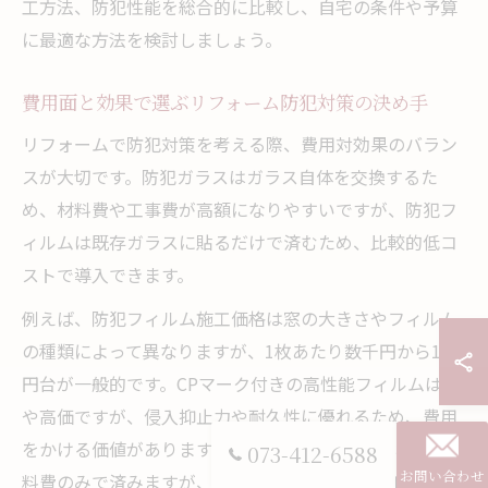
工方法、防犯性能を総合的に比較し、自宅の条件や予算
に最適な方法を検討しましょう。
費用面と効果で選ぶリフォーム防犯対策の決め手
リフォームで防犯対策を考える際、費用対効果のバラン
スが大切です。防犯ガラスはガラス自体を交換するた
め、材料費や工事費が高額になりやすいですが、防犯フ
ィルムは既存ガラスに貼るだけで済むため、比較的低コ
ストで導入できます。
例えば、防犯フィルム施工価格は窓の大きさやフィルム
の種類によって異なりますが、1枚あたり数千円から1万
円台が一般的です。CPマーク付きの高性能フィルムはや
や高価ですが、侵入抑止力や耐久性に優れるため、費用
をかける価値があります。DIYで自分で施工する場合は材
073-412-6588
お問い合わせ
料費のみで済みますが、気泡や剥がれなどの施工ミスリ