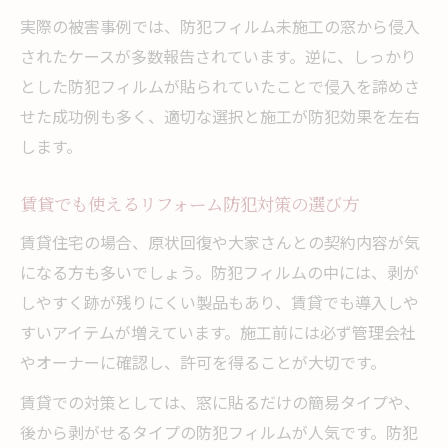
実際の被害事例では、防犯フィルム未施工の窓から侵入
100均防犯フィルムはDIYで意味ないのか徹
されたケースが多数報告されています。逆に、しっかり
底検証
とした防犯フィルムが貼られていたことで侵入を諦めさ
DIYリフォームと業者施工の違いとリスクを
せた成功例も多く、適切な選択と施工が防犯効果を左右
解説
します。
リフォーム時に気を付けたいフィルム選び
のポイント
賃貸でも使えるリフォーム防犯対策の選び方
防犯ガラスとフィルムの違いを徹底比較
賃貸住宅の場合、原状回復や大家さんとの契約内容が気
リフォームで迷う防犯ガラスとフィルムの
になる方も多いでしょう。防犯フィルムの中には、剥が
性能比較
しやすく跡が残りにくい製品もあり、賃貸でも導入しや
費用面と効果で選ぶリフォーム防犯対策の
すいアイテムが増えています。施工前には必ず管理会社
決め手
やオーナーに確認し、許可を得ることが大切です。
防犯フィルムとガラスの長所短所を実例で
賃貸での対策としては、窓に貼るだけの簡易タイプや、
解説
後から剥がせるタイプの防犯フィルムが人気です。防犯