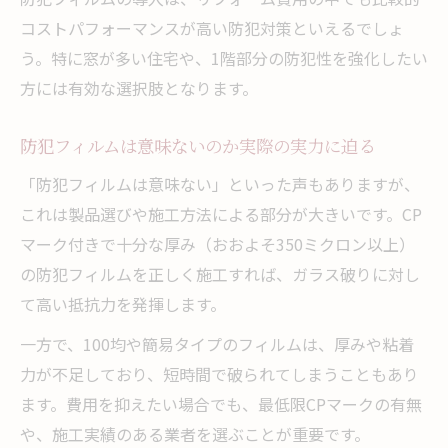
コストパフォーマンスが高い防犯対策といえるでしょ
リフォームで防犯フィルム施工価格を抑え
う。特に窓が多い住宅や、1階部分の防犯性を強化したい
る工夫
方には有効な選択肢となります。
材料費と施工費を分けたリフォーム費用内
訳の見極め方
防犯フィルムは意味ないのか実際の実力に迫る
防犯フィルム導入でリフォーム費用対効果
「防犯フィルムは意味ない」といった声もありますが、
を最大化
これは製品選びや施工方法による部分が大きいです。CP
DIYと業者施工による費用差を比較し最適化
マーク付きで十分な厚み（おおよそ350ミクロン以上）
防犯フィルム費用感とリフォーム予算のバ
の防犯フィルムを正しく施工すれば、ガラス破りに対し
ランス術
て高い抵抗力を発揮します。
DIYで貼れる防犯フィルムの注意点とは
一方で、100均や簡易タイプのフィルムは、厚みや粘着
リフォーム初心者が失敗しやすいDIY施工の
力が不足しており、短時間で破られてしまうこともあり
注意点
ます。費用を抑えたい場合でも、最低限CPマークの有無
防犯フィルムCPマーク自分で貼る際の施工
や、施工実績のある業者を選ぶことが重要です。
条件