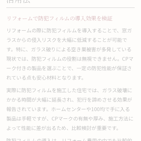
リフォーム時の防犯フィルム最強ポイント
を解説
リフォームで防犯フィルムの導入効果を検証
防犯フィルムCPマーク製品の実力と選び方
リフォームの際に防犯フィルムを導入することで、窓ガ
リフォームで注目されるCPマークの防犯性
ラスからの侵入リスクを大幅に低減することが可能で
能とは
す。特に、ガラス破りによる空き巣被害が多発している
現状では、防犯フィルムの役割は無視できません。CPマ
CPマーク付き防犯フィルムの選び方と注意
ーク付きの製品を選ぶことで、一定の防犯性能が保証さ
点
れている点も安心材料となります。
リフォーム時にCPマーク製品は本当に必要
か検証
実際に防犯フィルムを施工した住宅では、ガラス破壊に
かかる時間が大幅に延長され、犯行を諦めさせる効果が
防犯フィルムCPマークと無認定品の違いを
報告されています。ホームセンターや100均で手に入る
比較
製品は手軽ですが、CPマークの有無や厚み、施工方法に
CPマークの防犯フィルム自分で貼る場合の
よって性能に差が出るため、比較検討が重要です。
留意点
リフォーム費用を抑える防犯対策のコツ
防犯フィルムの導入は、リフォーム費用の中でも比較的