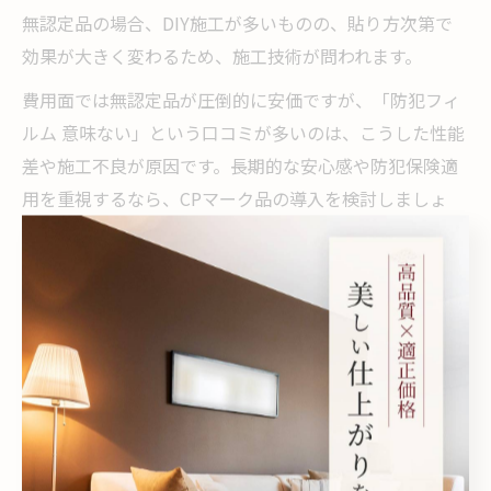
無認定品の場合、DIY施工が多いものの、貼り方次第で
効果が大きく変わるため、施工技術が問われます。
費用面では無認定品が圧倒的に安価ですが、「防犯フィ
ルム 意味ない」という口コミが多いのは、こうした性能
差や施工不良が原因です。長期的な安心感や防犯保険適
用を重視するなら、CPマーク品の導入を検討しましょ
う。
CPマークの防犯フィルム自分で貼る場合の留意点
CPマーク付き防犯フィルムは、基本的に専門業者の施工
が前提ですが、「自分で貼れるのか？」という疑問もよ
く聞かれます。結論として、CPマークの認定を維持した
い場合はDIY施工は不可であり、自己責任で貼った場合は
公的な防犯性能が認められません。