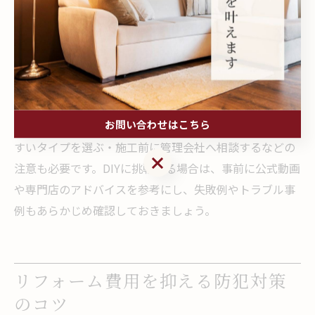
それでも「費用を抑えたい」「手軽に試したい」という
場合は、無認定品やDIY対応品を選ぶことになります。こ
の場合、ガラス面の清掃や気泡・ホコリの除去、気温や
湿度の管理など、施工手順を厳守しないと剥がれやすく
なったり、十分な効果が得られないリスクがあります。
お問い合わせはこちら
また、賃貸住宅では原状回復義務があるため、剥がしや
すいタイプを選ぶ・施工前に管理会社へ相談するなどの
お問い合わせはこちら
注意も必要です。DIYに挑戦する場合は、事前に公式動画
や専門店のアドバイスを参考にし、失敗例やトラブル事
例もあらかじめ確認しておきましょう。
リフォーム費用を抑える防犯対策
のコツ