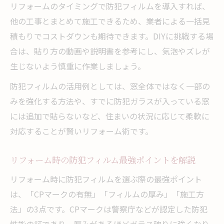
の選び方
リフォームのタイミングで防犯フィルムを導入すれば、
他の工事とまとめて施工できるため、業者による一括見
積もりでコストダウンも期待できます。DIYに挑戦する場
合は、貼り方の動画や説明書を参考にし、気泡やズレが
生じないよう慎重に作業しましょう。
防犯フィルムの活用例としては、窓全体ではなく一部の
みを強化する方法や、すでに防犯ガラスが入っている窓
には追加で貼らないなど、住まいの状況に応じて柔軟に
対応することが賢いリフォーム術です。
リフォーム時の防犯フィルム最強ポイントを解説
リフォーム時に防犯フィルムを選ぶ際の最強ポイント
は、「CPマークの有無」「フィルムの厚み」「施工方
法」の3点です。CPマークは警察庁などが認定した防犯
性能の証であり、厚みがあるほどガラス破りに強くなり