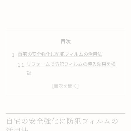
目次
自宅の安全強化に防犯フィルムの活用法
リフォームで防犯フィルムの導入効果を検
証
防犯フィルムは意味ないのか実際の実力に
迫る
賃貸でも使えるリフォーム防犯対策の選び
方
自宅の安全強化に防犯フィルムの
防犯フィルムおすすめ活用法と賢いリフォ
活用法
ーム術