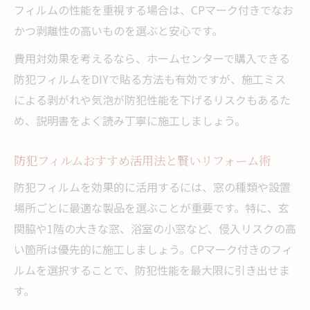
リフォームに最適な防犯フィルムの特徴と
フィルムの性能を重視する場合は、CPマーク付きでなお
は
かつ剥離性の高いものを選ぶと安心です。
防犯ガラスよりフィルムが有利なケースを
費用対効果を考えるなら、ホームセンターで購入できる
紹介
防犯フィルムをDIYで貼る方法も有効ですが、施工ミス
賃貸住宅で原状回復を考えた防犯リフォーム
による剥がれや気泡が防犯性能を下げるリスクもあるた
賃貸リフォームで防犯フィルム選択時の注
め、説明書をよく読み丁寧に施工しましょう。
意点
原状回復しやすいリフォーム用防犯フィル
防犯フィルムおすすめ活用法と賢いリフォーム術
ムの特徴
防犯フィルムを効果的に活用するには、窓の種類や設置
防犯フィルムで賃貸の安全性を高めるリフ
場所ごとに最適な製品を選ぶことが重要です。特に、玄
ォーム術
関脇や1階の大きな窓、浴室の小窓など、侵入リスクの高
剥がせる防犯フィルム活用でリフォームの
い箇所は優先的に施工しましょう。CPマーク付きのフィ
安心感向上
ルムを選択することで、防犯性能を最大限に引き出せま
す。
賃貸物件で施工可能なリフォーム防犯対策