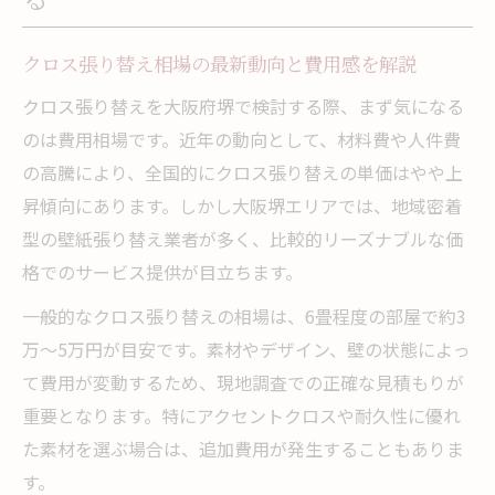
訳
クロス張り替え相場の最新動向と費用感を解説
職人が選ぶクロス張り替えポイント集
大阪クロス張り替え職人が重視する下地処
クロス張り替えを大阪府堺で検討する際、まず気になる
理の技術
のは費用相場です。近年の動向として、材料費や人件費
の高騰により、全国的にクロス張り替えの単価はやや上
クロス張り替えで失敗しない素材選びのコ
昇傾向にあります。しかし大阪堺エリアでは、地域密着
ツ
型の壁紙張り替え業者が多く、比較的リーズナブルな価
専門店大阪での職人直営ならではの強み
格でのサービス提供が目立ちます。
クロス張り替え現場調査が仕上がりに与え
一般的なクロス張り替えの相場は、6畳程度の部屋で約3
る影響
万～5万円が目安です。素材やデザイン、壁の状態によっ
壁紙張り替え職人のアフター対応と安心感
て費用が変動するため、現地調査での正確な見積もりが
納得の業者選びで失敗しないコツ
重要となります。特にアクセントクロスや耐久性に優れ
クロス張り替え業者比較で見るべき重要ポ
た素材を選ぶ場合は、追加費用が発生することもありま
イント
す。