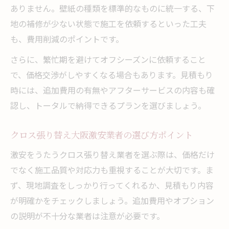
大阪のクロス張り替え職人選びは評判重視
ありません。壁紙の種類を標準的なものに統一する、下
地の補修が少ない状態で施工を依頼するといった工夫
専門店利用で理想の仕上がりを得る方法
も、費用削減のポイントです。
クロス張り替え専門店大阪ならではの強み
紹介
さらに、繁忙期を避けてオフシーズンに依頼すること
壁紙張り替え業者と専門店の違いを徹底比
で、価格交渉がしやすくなる場合もあります。見積もり
較
時には、追加費用の有無やアフターサービスの内容も確
認し、トータルで納得できるプランを選びましょう。
職人直営の専門店が実現する高品質クロス
張り替え
クロス張り替え大阪激安業者の選び方ポイント
クロス張り替えで理想のデザインを叶える
激安をうたうクロス張り替え業者を選ぶ際は、価格だけ
流れ
でなく施工品質や対応力も重視することが大切です。ま
大阪クロス張り替え専門店のアフターサー
ず、現地調査をしっかり行ってくれるか、見積もり内容
ビス
が明確かをチェックしましょう。追加費用やオプション
クロス張り替え成功のための実践ガイド
の説明が不十分な業者は注意が必要です。
クロス張り替え依頼前に準備すべきポイン