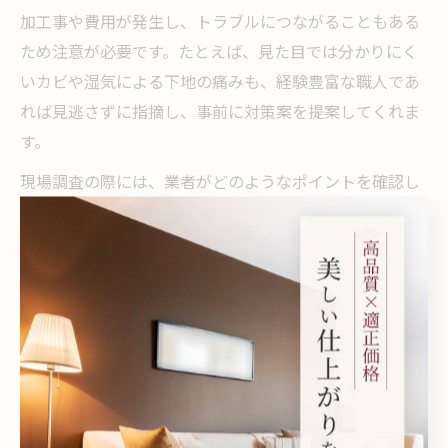
加工事や費用が発生し、トラブルにつながることもある
ため注意が必要です。たとえば、見た目では分かりにく
いカビや湿気による下地の痛みも、経験豊富な職人であ
れば見逃さずに指摘し、事前に対策案を提案してくれま
す。
現場調査の際には、業者がどのようなポイントを確認し
ているか、調査内容の説明や見積もりの内訳も細かく確
認しましょう。安心して依頼するためにも、調査時の対
応や説明の丁寧さが信頼できる業者選びの判断基準とな
ります。
壁紙張り替え職人のアフター対応と安心感
クロス張り替え後のアフター対応は、依頼者にとって大
きな安心材料です。大阪府堺の壁紙張り替え業者や職人