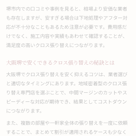
大阪クロス張り替え専門店の見積もり内容
堺市内での口コミや事例を見ると、相場より安価な業者
確認法
も存在しますが、安すぎる場合は下地処理やアフター対
壁紙張り替え業者の実績と口コミ評価の活
応が不十分なこともあるため注意が必要です。費用感だ
用法
けでなく、施工内容や実績もあわせて確認することが、
クロス張り替え大阪での追加費用トラブル
満足度の高いクロス張り替えにつながります。
回避術
堺市壁紙張替えで選ぶべき業者の特徴とは
大阪堺で安くできるクロス張り替えの秘訣とは
口コミ活用で堺の安心施工を見抜く
大阪堺でクロス張り替えを安く抑えるコツは、業者選び
クロス張り替え大阪口コミから得る信頼情
と適切なタイミングにあります。地域密着型のクロス張
報
り替え専門店を選ぶことで、中間マージンのカットやス
壁紙張り替え業者の口コミ活用法と注意点
ピーディーな対応が期待でき、結果としてコストダウン
クロス張り替え専門店大阪の評判を比較検
につながります。
証
また、複数の部屋や一軒家全体の張り替えを一度に依頼
口コミで分かる堺市クロス張り替えの実力
することで、まとめて割引が適用されるケースも少なく