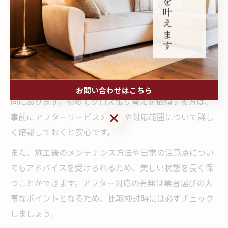
は、施工後の不具合や気になる点があれば迅速に対応す
る体制を整えています。たとえば、施工から一定期間内
であれば無償で補修を行う保証サービスを設けている業
者もあります。
アフター対応がしっかりしている業者は、口コミや紹介
でも高評価を得やすく、リピーターや紹介案件が多い傾
お問い合わせはこちら
向にあります。初めてクロス張り替えを依頼する方は、
お問い合わせはこちら
事前にアフターサービスの内容や対応範囲について詳し
く確認しておくと安心です。
また、施工後のメンテナンス方法や日常の注意点につい
てもアドバイスを受けられるため、美しい状態を長く保
つことができます。アフター対応の有無は業者選びの大
事なポイントとなるため、比較検討時には必ずチェック
しましょう。