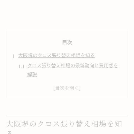
目次
大阪堺のクロス張り替え相場を知る
クロス張り替え相場の最新動向と費用感を
解説
大阪堺で安くできるクロス張り替えの秘訣
とは
クロス張り替え大阪激安業者の選び方ポイ
ント
大阪堺のクロス張り替え相場を知
壁紙張り替え業者への相見積もり活用術
る
堺市壁紙張替えで注意すべき追加費用の内