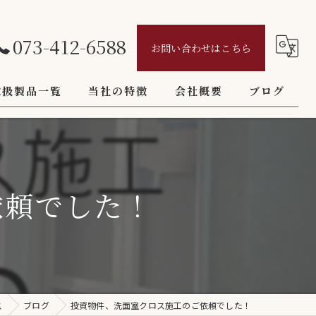
073-412-6588
お問い合わせはこちら
取扱製品一覧
当社の特徴
会社概要
ブログ
壁紙
ごあいさつ
コラム
クロス
依頼でした！
インテリア
火災保険
フロアタイル
ス
ブログ
投資物件、洗面室クロス施工のご依頼でした！