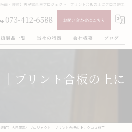
・阪南・岬町】古民家再生プロジェクト｜プリント合板の上にクロス施工
073-412-6588
お問い合わせはこちら
取扱製品一覧
当社の特徴
会社概要
ブログ
壁紙
ごあいさつ
コラム
クロス
ト｜プリント合板の上に
インテリア
火災保険
フロアタイル
・岬町】古民家再生プロジェクト｜プリント合板の上にクロス施工