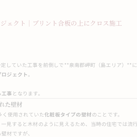
ロジェクト｜プリント合板の上にクロス施工
定していた工事を前倒しで**泉南郡岬町（島エリア）**
プロジェクト
。
る工事
となります。
われた壁材
多く使用されていた
化粧板タイプの壁材
のことです。
、一見すると木材のように見えるため、当時の住宅では流
る壁材ですが、