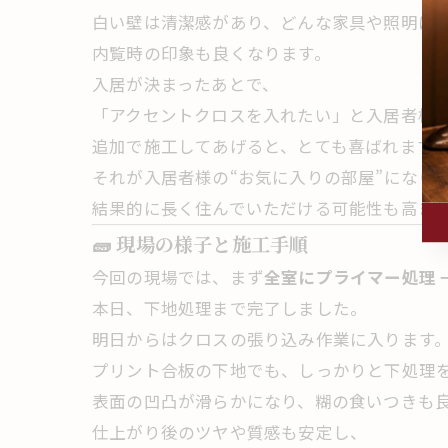
白い壁は清潔感があり、どんな家具や照明に
内覧時の印象も良くなります。
入居が決まったあとで、
「アクセントクロスを入れたい」と入居者様
追加で施工してあげると、とても喜ばれます
それが入居者様の“お気に入りの部屋”になり
結果的に長く住んでいただける可能性も高ま
🧱 現場の様子と施工手順
今回の現場では、まず
全室にプライマー処理 
本日、下地処理まで完了しました。
明日からはクロスの張り込み作業に入ります
プリント合板の下地でも、しっかりと下処理
表面の凹凸が滑らかになり、糊の食いつきも
仕上がり後のツヤや質感も安定し、