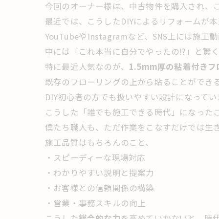
今回のオーナー様は、中古物件を購入され、
最近では、こうしたDIYによるリフォームが
YouTubeやInstagramなど、SNS上には施
中には「これ本当に自分でやったの⁉」と驚
特に最近人気なのが、
1.5mm厚の粘着付き
既存のフローリングの上から貼ることができ
DIY初心者の方でも扱いやすい設計になってい
こうした「誰でも施工できる時代」になった
僕たち職人も、ただ作業をこなすだけでは生
施工品質はもちろんのこと、
・スピーディーな現場対応
・わかりやすい説明と提案力
・お客様との信頼関係の構築
・営業・事務スキルの向上
こうした
総合的な力
を高めていかないと、時