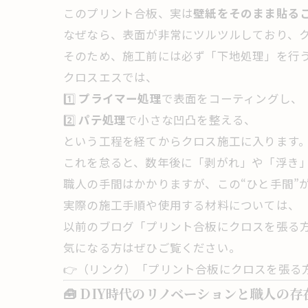
このプリント合板、実は
壁紙をそのまま貼る
なぜなら、表面が非常にツルツルしており、
そのため、施工前には必ず「下地処理」を行
クロスエスでは、
1️⃣
プライマー処理
で表面をコーティングし、
2️⃣
パテ処理
で小さな凹凸を整える、
という工程を経てからクロス施工に入ります
これを怠ると、数年後に「剥がれ」や「浮き
職人の手間はかかりますが、この“ひと手間”
実際の施工手順や使用する材料については、
以前のブログ「プリント合板にクロスを張る
気になる方はぜひご覧ください。
👉（リンク）「プリント合板にクロスを張る
🧰 DIY時代のリノベーションと職人の存