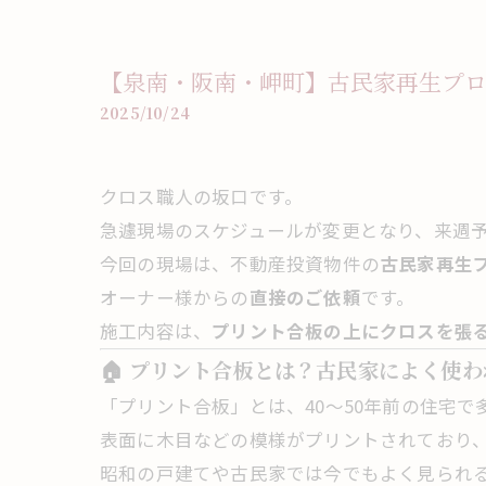
【泉南・阪南・岬町】古民家再生プ
2025/10/24
クロス職人の坂口です。
急遽現場のスケジュールが変更となり、来週予
今回の現場は、不動産投資物件の
古民家再生
オーナー様からの
直接のご依頼
です。
施工内容は、
プリント合板の上にクロスを張
🏠 プリント合板とは？古民家によく使
「プリント合板」とは、40〜50年前の住宅で
表面に木目などの模様がプリントされており
昭和の戸建てや古民家では今でもよく見られ