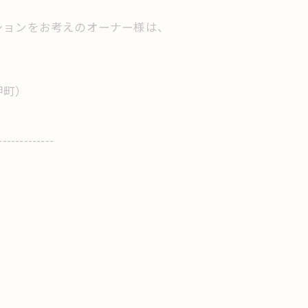
ションをお考えのオーナー様は、
）
岬町）
-------------