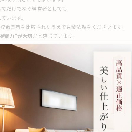
してだけでなく経営者としても
えています。
で複数業者を比較されたうえで見積依頼をくださいます。
提案力”が大切
だと感じています。
落ち着いた雰囲気にしたい」とのことで、
。
きました。
映しすぎない方がいいですよ。」
いてほしいポイントです。
く異なります。
「気に入らないから張り替えてほしい」と
全で入居率も高い
のです。