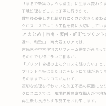
「まるで新築のような壁面」に生まれ変わり
下地処理をどこまで丁寧に行うかで、
数年後の美しさと剥がれにくさが大きく変わ
クロスエスではこの工程を特に大切にしてい
📍 まとめ｜泉南・阪南・岬町でプリン
近年、和歌山・南大阪エリアでは、
古民家や中古住宅のリフォーム需要が高まっ
その中でも特に多いご相談が、
「プリント合板の上にクロスを張りたい」と
プリント合板は見た目こそレトロで味があり
そのままではクロスが貼れず、
適切な処理を行わないと施工不良の原因にな
クロスエスでは、
現場経験豊富な職人が下地
再生後も長持ちする施工をお約束します。