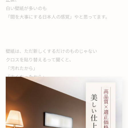
白い壁紙が多いのも
「間を大事にする日本人の感覚」やと思ってます。
壁紙は、ただ新しくするだけのものじゃない
クロスを貼り替えるって聞くと、
「汚れたから」
「古くなったから」
それが理由になることが多いです。
もちろん、それも大事。
でも本当は、
その家に合った空間を整える作業やと思ってます。
歴史を知ると、