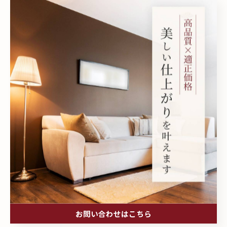
ドアを開けた瞬間、声が出る！#壁紙張り
替え #壁紙張り替え
2026/07/07
1
2
3
4
5
...
14
カテゴリー
Categories
全てのカテゴリー
壁紙
クロス
お問い合わせはこちら
インテリア