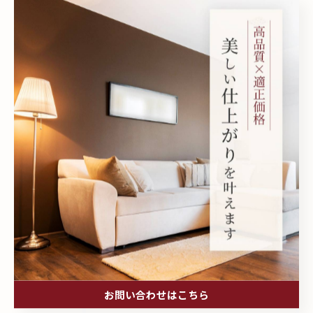
壁紙張り替えで、よくある勘違い
2026/02/02
1
...
4
5
6
...
14
カテゴリー
Categories
全てのカテゴリー
壁紙
クロス
お問い合わせはこちら
インテリア