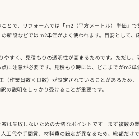
見積もり比較で納得できる大工さんを発見
大工さん依頼時に必要な事前準備リスト
リフォーム費用を明確にする大工さん活用法
のことで、リフォームでは「m2（平方メートル）単価」で
の新設などではm2単価がよく使われます。目安として、床
大工さんとの打ち合わせで重視すべき点
納得できる大工さん選びの秘訣まとめ
大工さん選びで後悔しないための最終チェック
なりやすく、見積もりの透明性が高まるためです。ただし、
る点に注意が必要です。見積もり時には、どこまでがm2単
信頼できる大工さんとの継続的な関係構築
大工さん費用を賢く抑える交渉テクニック
人工（作業員数×日数）が設定されていることがあるため、
お問い合わせはこちら
お問い合わせはこちら
内訳の説明をしっかり受けることが重要です。
納得できるリフォームへ導く大工さんの選定術
大工さん依頼後のフォローも重視しよう
ト
比較は失敗しないための大切なポイントです。まず複数の
、人工代や手間賃、材料費の設定が異なるため、総額だけ