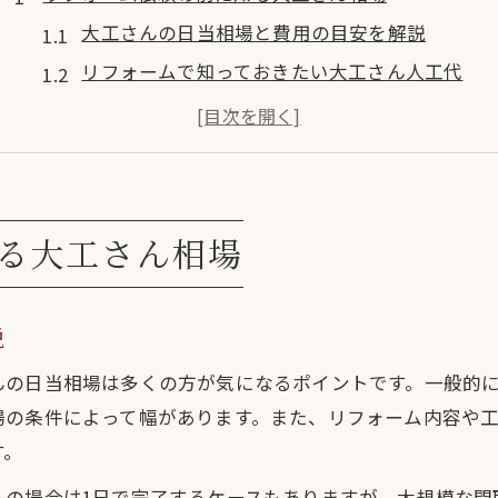
大工さんの日当相場と費用の目安を解説
リフォームで知っておきたい大工さん人工代
大工さんの手間賃とm2単価の基本知識
失敗しない大工さん費用の比較ポイント
リフォーム予算を左右する大工さん料金体系
和歌山県で大工さんを選ぶコツとは
る大工さん相場
大工さん選びで押さえるべき信頼の指標
口コミや実績で選ぶ大工さんの見極め方
説
和歌山県で評判の大工さん選定ポイント
の日当相場は多くの方が気になるポイントです。一般的に大
リフォーム成功へ導く大工さんの選び方
場の条件によって幅があります。また、リフォーム内容や
複数大工さんへの見積もり依頼の重要性
す。
費用を抑える大工さん依頼のポイント
ムの場合は1日で完了するケースもありますが、大規模な間