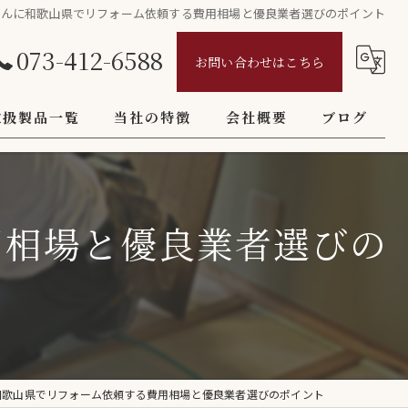
さんに和歌山県でリフォーム依頼する費用相場と優良業者選びのポイント
073-412-6588
お問い合わせはこちら
取扱製品一覧
当社の特徴
会社概要
ブログ
壁紙
ごあいさつ
コラム
クロス
用相場と優良業者選びの
インテリア
火災保険
フロアタイル
和歌山県でリフォーム依頼する費用相場と優良業者選びのポイント