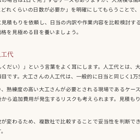
大工さん費用を抑えるための工夫とコツ
にどれくらいの日数が必要か」を明確にしてもらうことで
リフォームで選びたい大工さん依頼方法
に見積もりを依頼し、日当の内訳や作業内容を比較検討す
大工さんの料金比較でコストダウン実現
価格を見極める目を養いましょう。
職種別大工さん相場を理解して賢く依頼
無駄な費用を避ける大工さんの選択術
人工代
信頼できる大工さんの見極め方ガイド
大工さんの信頼度をチェックする方法
んくだい）」という言葉をよく耳にします。人工代とは、
目です。大工さんの人工代は、一般的に日当と同じく1万5
リフォームで安心できる大工さんの特徴
大工さん選びで避けたいトラブル例と対策
り、熟練度の高い大工さんが必要とされる現場であるケー
後から追加費用が発生するリスクも考えられます。見積も
実績ある大工さんの判断材料を知ろう
大工さんとの契約前に確認すべき内容
失敗しないリフォーム計画と見積もり術
数が変わるため、複数社で比較することで妥当性を判断で
す。
大工さんと進める計画的なリフォーム術