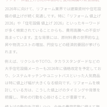
値上げ時代のリフォーム予算を賢く守るコツ
2026年に向けて、リフォーム業界では建築資材や住宅設
リフォーム値上げ前に予算を守る見積もり
備の値上げが続く見通しです。特に「リフォーム 値上げ
比較術
2026」や「住宅設備 値上げ 2026」といったキーワード
が多く検索されていることからも、費用高騰への不安が
リフォーム費用高騰を抑えるための賢い交
高まっています。主な背景には、原材料費の世界的な上
渉ポイント
昇や物流コストの増加、円安などの経済的要因が挙げら
リフォーム予算オーバーを防ぐ優先順位の
れます。
付け方
例えば、リクシルやTOTO、タカラスタンダードなどの
リフォーム契約前に知る費用見直しのタイ
大手住宅設備メーカーも2026年に価格改定を予定してお
ミング
り、システムキッチンやユニットバスといった人気商品
リフォーム予算管理で後悔しない選択肢の
は特に値上げ幅が大きくなる傾向です。リフォームを検
作り方
討している方は、こうした値上げのタイミングや背景を
2026年リフォーム費用高騰への備え方とは
把握し、早めの行動を心掛けることが重要です。
リフォーム費用高騰2026年に備える具体策
値上げの動向を注視しつつ、今後の費用変動に備えて複