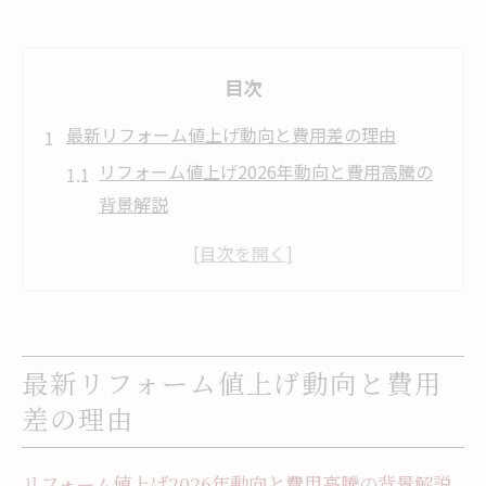
目次
最新リフォーム値上げ動向と費用差の理由
リフォーム値上げ2026年動向と費用高騰の
背景解説
住宅設備リフォーム費用が上昇する主な要
因とは
リフォーム資材価格の値上げ傾向が与える
影響
最新リフォーム値上げ動向と費用
リフォーム費用比較で注目すべき最新値上
差の理由
げ情報
リフォーム業界の2026年値上げと費用差の
実態
リフォーム値上げ2026年動向と費用高騰の背景解説