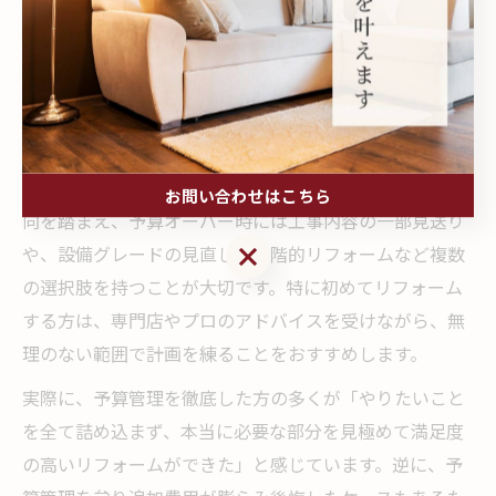
リフォームの値上げ時代において、後悔しないためには
柔軟な予算管理と選択肢の確保が不可欠です。まずは総
予算の上限を明確にし、費用配分表やチェックリストを
作成して管理しましょう。予算管理を徹底することで、
突発的な値上げや追加費用にも冷静に対応できます。
「リフォーム 値上げ 2026」や「LIXIL 値上げ」などの動
お問い合わせはこちら
向を踏まえ、予算オーバー時には工事内容の一部見送り
お問い合わせはこちら
や、設備グレードの見直し、段階的リフォームなど複数
の選択肢を持つことが大切です。特に初めてリフォーム
する方は、専門店やプロのアドバイスを受けながら、無
理のない範囲で計画を練ることをおすすめします。
実際に、予算管理を徹底した方の多くが「やりたいこと
を全て詰め込まず、本当に必要な部分を見極めて満足度
の高いリフォームができた」と感じています。逆に、予