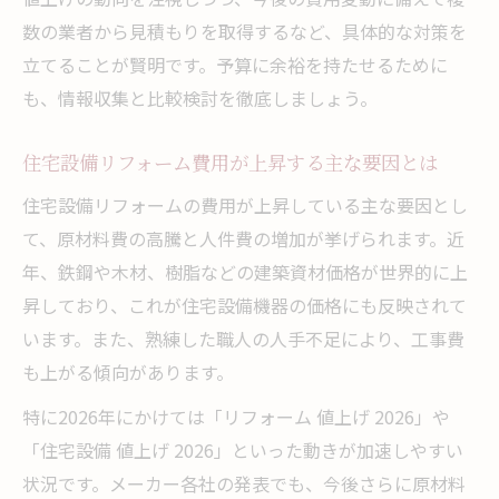
リフォーム値上げ2026年への早期対応が重
数の業者から見積もりを取得するなど、具体的な対策を
要
立てることが賢明です。予算に余裕を持たせるために
リフォーム費用上昇予測と今取るべき対策
も、情報収集と比較検討を徹底しましょう。
リフォーム計画は2026年値上げ前が賢明な
理由
住宅設備リフォーム費用が上昇する主な要因とは
リフォーム費用高騰リスクを下げる方法と
住宅設備リフォームの費用が上昇している主な要因とし
は
て、原材料費の高騰と人件費の増加が挙げられます。近
フルリフォームと建て替え費用を徹底比較
年、鉄鋼や木材、樹脂などの建築資材価格が世界的に上
リフォームと建て替え費用の違いを徹底解
昇しており、これが住宅設備機器の価格にも反映されて
説
います。また、熟練した職人の人手不足により、工事費
リフォーム費用高騰時代の建て替え選択基
も上がる傾向があります。
準
特に2026年にかけては「リフォーム 値上げ 2026」や
フルリフォームと建て替えどちらが安いか
「住宅設備 値上げ 2026」といった動きが加速しやすい
検証
状況です。メーカー各社の発表でも、今後さらに原材料