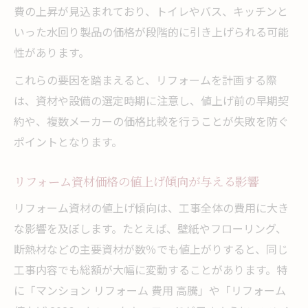
リフォーム値上げ時に選ぶ最適な住まい再
費の上昇が見込まれており、トイレやバス、キッチンと
生法
いった水回り製品の価格が段階的に引き上げられる可能
リフォームと建て替えの費用差比較で失敗
性があります。
回避
これらの要因を踏まえると、リフォームを計画する際
補助金活用でリフォーム費用を抑える術
は、資材や設備の選定時期に注意し、値上げ前の早期契
リフォーム値上げ時代に使える補助金最新
約や、複数メーカーの価格比較を行うことが失敗を防ぐ
情報
ポイントとなります。
リフォーム費用を抑える省エネ補助金の活
リフォーム資材価格の値上げ傾向が与える影響
用法
リフォーム補助金申請のポイントと注意点
リフォーム資材の値上げ傾向は、工事全体の費用に大き
な影響を及ぼします。たとえば、壁紙やフローリング、
リフォーム費用高騰を補助金で軽減する方
断熱材などの主要資材が数％でも値上がりすると、同じ
法
工事内容でも総額が大幅に変動することがあります。特
リフォーム資材値上げに強い補助金選びの
に「マンション リフォーム 費用 高騰」や「リフォーム
コツ