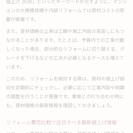
値上げ 2026」といったキーワードが示すように、マンシ
リフォーム値上げ前に知る最適な契約タイミン
ョンの大規模修繕や内装リフォームでは資材コストの影
グ
響が顕著です。
リフォーム値上げ直前の最適契約タイミン
また、資材価格の上昇は工期や施工内容の見直しにもつ
グとは
ながることがあります。たとえば、予算内での工事が難
リフォーム費用を抑えるための早期契約戦
しくなった場合、部分的なリフォームに切り替える、グ
略
レードを下げるなどの工夫が必要となるケースも増えて
リフォーム値上げ時期を見極めた賢い発注
います。
方法
このため、リフォームを検討する際は、資材の値上げ傾
リフォーム契約は値上げ前が有利な理由と
向を定期的にチェックし、必要に応じて工事内容や時期
根拠
の調整を行うことが重要です。業者との打ち合わせ時に
リフォーム計画のスケジュール調整で費用
も、資材価格の最新情報を確認しておきましょう。
節約
リフォーム費用比較で注目すべき最新値上げ情報