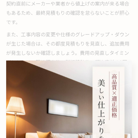
契約直前にメーカーや業者から値上げの案内が来る場合
もあるため、最終見積もりの確認を怠らないことが肝心
です。
また、工事内容の変更や仕様のグレードアップ・ダウン
が生じた場合は、その都度見積もりを見直し、追加費用
が発生しないか確認しましょう。費用の見直しタイミン
グとしては、現地調査後・詳細設計後・契約直前の3回
程度を目安にするのが一般的です。
成功例としては、契約直前に再交渉し、設備のグレード
を調整して予算内に収めたケースが挙げられます。逆
に、見直しを怠り追加費用が後から発生した失敗例もあ
るため、見積もり内容の再確認は必須です。
リフォーム予算管理で後悔しない選択肢の作り方