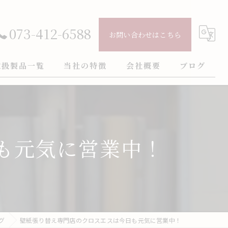
073-412-6588
お問い合わせはこちら
取扱製品一覧
当社の特徴
会社概要
ブログ
壁紙
ごあいさつ
コラム
クロス
も元気に営業中！
インテリア
火災保険
フロアタイル
グ
壁紙張り替え専門店のクロスエスは今日も元気に営業中！